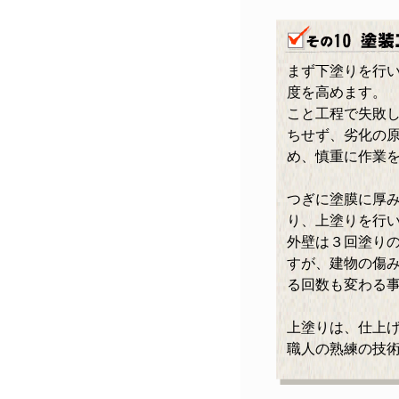
まず下塗りを行
度を高めます。
こと工程で失敗
ちせず、劣化の
め、慎重に作業
つぎに塗膜に厚
り、上塗りを行
外壁は３回塗り
すが、建物の傷
る回数も変わる
上塗りは、仕上
職人の熟練の技