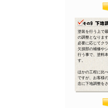
塗装を行う上で
の調整となりま
必要に応じてク
欠損部の補修や
行う事で、塗料
す。
ほかの工程に比
ですが、お客様
念に下地調整を