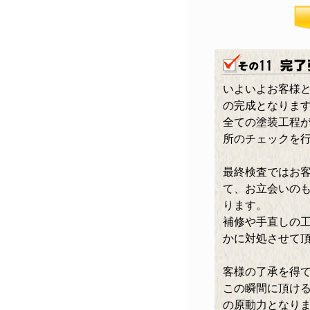
いよいよお客様
の完成となりま
全ての塗装工程
所のチェックを
最終検査ではお
て、お立会いの
ります。
補修や手直しの
かに対処させて
客様の了承を得
この瞬間に頂け
の原動力となり