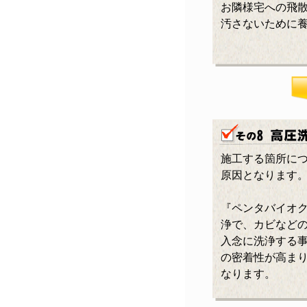
お隣様宅への飛
汚さないために
施工する箇所に
原因となります
『ペンタバイオ
浄で、カビなど
入念に洗浄する
の密着性が高ま
なります。